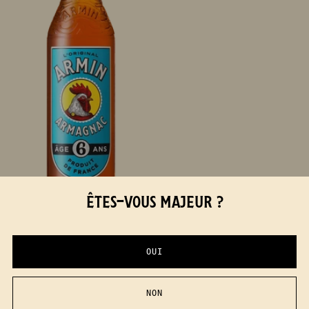
ÊTES-VOUS MAJEUR ?
OUI
AGREGAR AL CARRITO
ARMIN 6 AÑOS - 70 CL -
NON
NUEVO