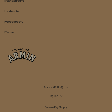
Instagram
Linkedin
Facebook
Email
COUNTRY
France (EUR €)
LANGUAGE
English
Powered by Shopify