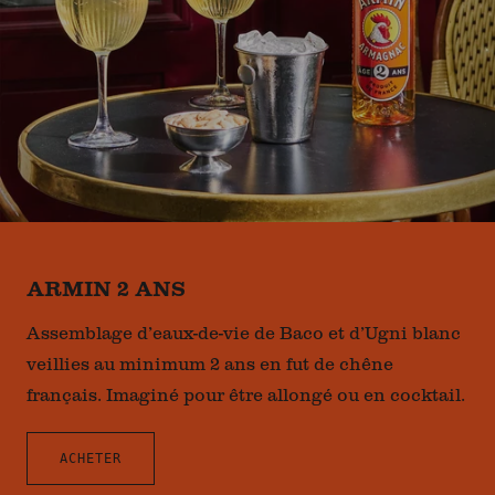
ARMIN 2 ANS
Assemblage d’eaux-de-vie de Baco et d’Ugni blanc
veillies au minimum 2 ans en fut de chêne
français. Imaginé pour être allongé ou en cocktail.
ACHETER