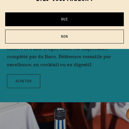
OUI
ARMIN 6 ANS
NON
Assemblage d’eaux-de-vie vieillies en fût de chêne
entre 6 et 8 ans. L'Ugni blanc est majoritaire,
complété par du Baco. Référence versatile par
excellence, en cocktail ou en digestif.
ACHETER